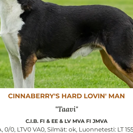
CINNABERRY'S HARD LOVIN' MAN
Taavi
C.I.B. FI & EE & LV MVA FI JMVA
, 0/0, LTV0 VA0
,
Silmät:
ok
,
Luonnetesti:
LT 15