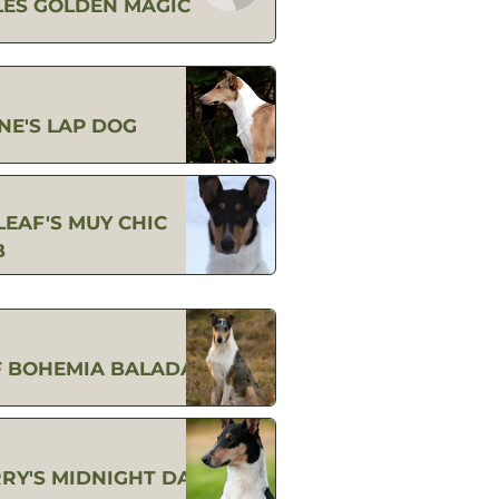
LES GOLDEN MAGIC
NE'S LAP DOG
LEAF'S MUY CHIC
B
F BOHEMIA BALADA
RY'S MIDNIGHT DARE