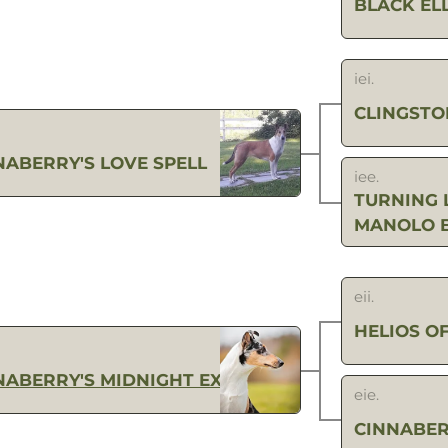
BLACK EL
iei.
CLINGSTO
NABERRY'S LOVE SPELL
iee.
TURNING 
MANOLO 
eii.
HELIOS O
NABERRY'S MIDNIGHT EXPRESS
eie.
CINNABER