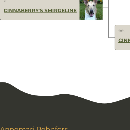
e.
CINNABERRY'S SMIRGELINE
ee.
CIN
Annemari Rehnfors