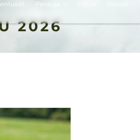
entueet
Pentuja
Info
Uutiset
U 2026