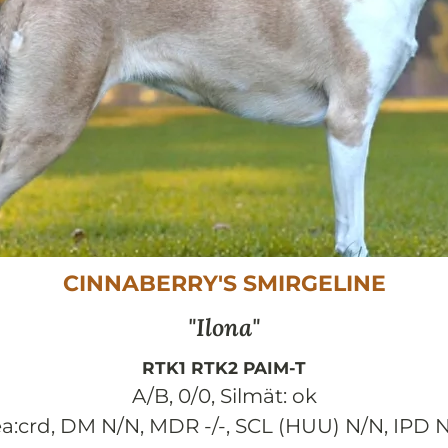
CINNABERRY'S SMIRGELINE
Ilona
RTK1 RTK2 PAIM-T
A/B, 0/0
,
Silmät:
ok
cea:crd, DM N/N, MDR -/-, SCL (HUU) N/N, IPD