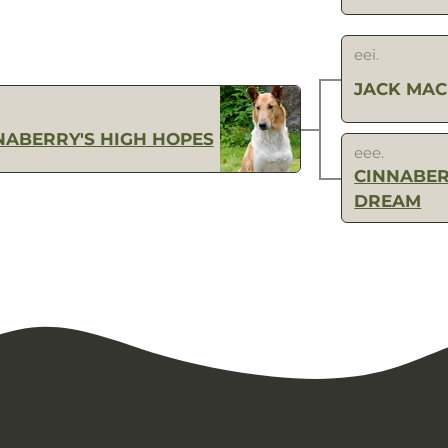
eei.
JACK MAC
NABERRY'S HIGH HOPES
eee.
CINNABER
DREAM