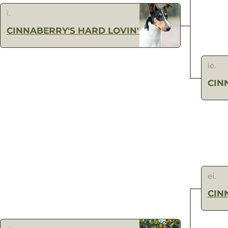
i.
CINNABERRY'S HARD LOVIN' MAN
ie.
CIN
ei.
CIN