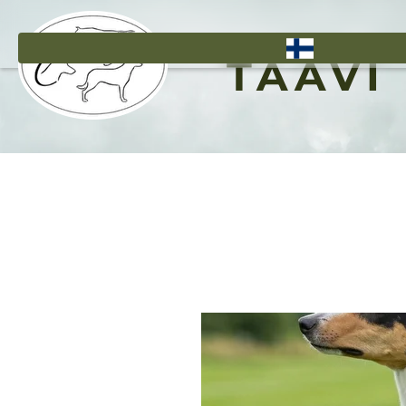
Hyppää
pääsisältöön
TAAVI