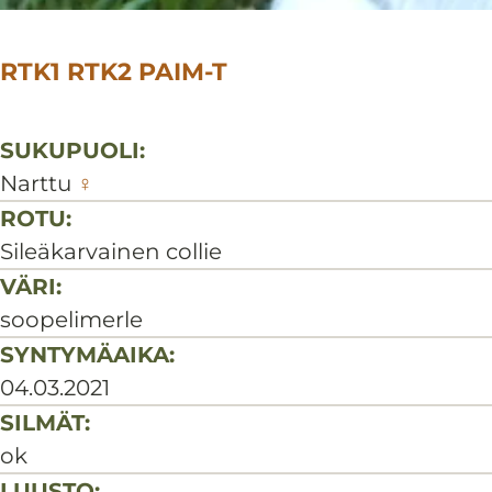
RTK1 RTK2 PAIM-T
SUKUPUOLI:
Narttu
♀
ROTU:
Sileäkarvainen collie
VÄRI:
soopelimerle
SYNTYMÄAIKA:
04.03.2021
SILMÄT:
ok
LUUSTO: