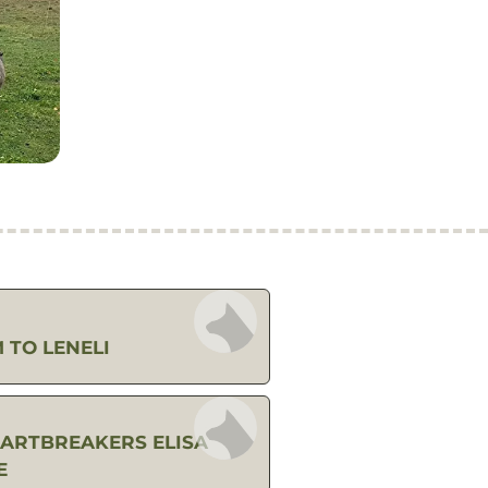
 TO LENELI
EARTBREAKERS ELISA
E