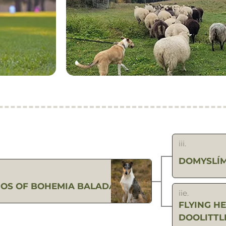
iii.
DOMYSLÍM
IOS OF BOHEMIA BALADA
iie.
FLYING H
DOOLITTL