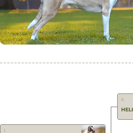
ii.
HEL
i.