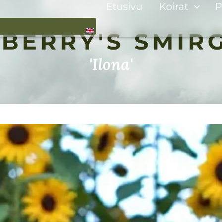
Etusivu
Koirat
P
BERRY'S SMIR
'Ilona'