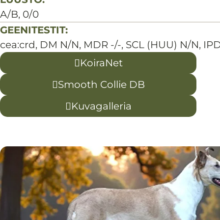
A/B, 0/0
GEENITESTIT:
cea:crd, DM N/N, MDR -/-, SCL (HUU) N/N, I
KoiraNet
Smooth Collie DB
Kuvagalleria