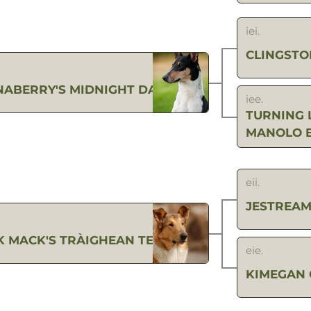
iei.
CLINGSTO
NABERRY'S MIDNIGHT DARE
iee.
TURNING 
MANOLO 
eii.
JESTREAM
K MACK'S TRÀIGHEAN TE
eie.
KIMEGAN 