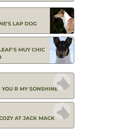
NE'S LAP DOG
LEAF'S MUY CHIC
B
 YOU R MY SONSHINE
COZY AT JACK MACK