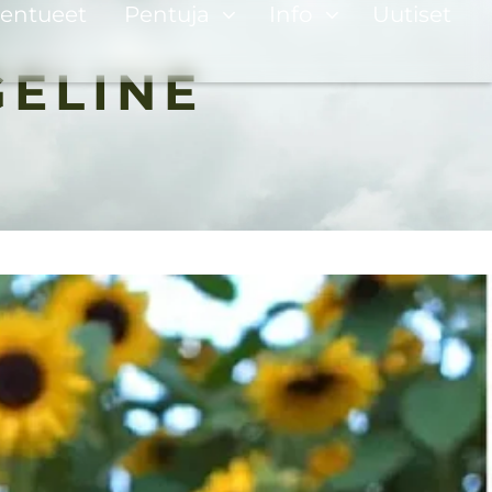
entueet
Pentuja
Info
Uutiset
GELINE