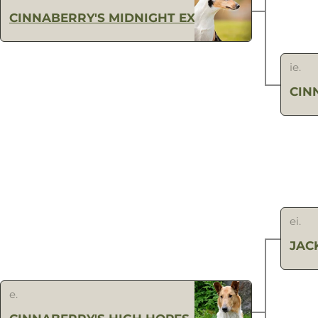
CINNABERRY'S MIDNIGHT EXPRESS
ie.
CIN
ei.
JAC
e.