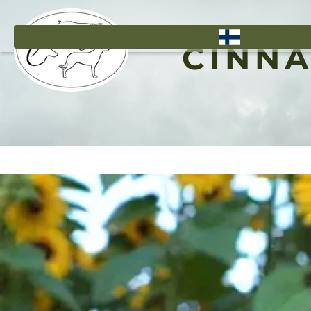
Hyppää
pääsisältöön
CINNA