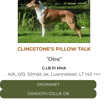
CLINGSTONE'S PILLOW TALK
Oiva
C.I.B FI MVA
A/A, 0/0
,
Silmät:
ok
,
Luonnetesti:
LT 143 +++
KOIRANET
SMOOTH COLLIE DB