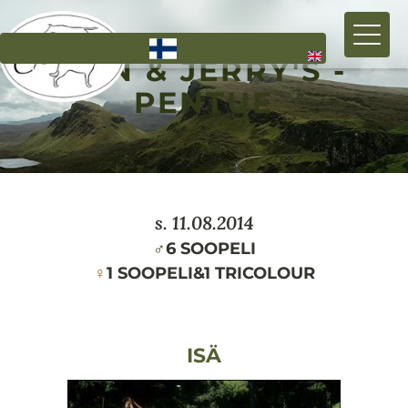
Hyppää
pääsisältöön
BEN & JERRY'S -
PENTUE
s.
11.08.2014
♂
6 SOOPELI
♀
1 SOOPELI
&
1 TRICOLOUR
ISÄ