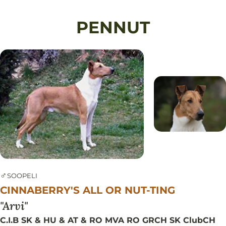
PENNUT
♂
SOOPELI
CINNABERRY'S ALL OR NUT-TING
Arvi
C.I.B SK & HU & AT & RO MVA RO GRCH SK ClubCH