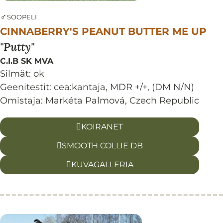
♂
SOOPELI
CINNABERRY'S PEANUT BUTTER ME UP
Putty
C.I.B SK MVA
Silmät:
ok
Geenitestit: cea:kantaja, MDR +/+, (DM N/N)
Omistaja: Markéta Palmová, Czech Republic
KOIRANET
SMOOTH COLLIE DB
KUVAGALLERIA