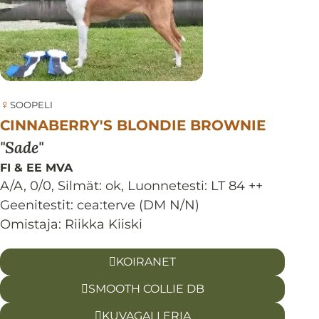
♀
SOOPELI
CINNABERRY'S BLONDIE BROWNIE
Sade
FI & EE MVA
A/A, 0/0
,
Silmät:
ok
,
Luonnetesti:
LT 84 ++
Geenitestit: cea:terve (DM N/N)
Omistaja: Riikka Kiiski
KOIRANET
SMOOTH COLLIE DB
KUVAGALLERIA