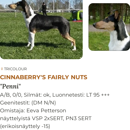
♀
TRICOLOUR
CINNABERRY'S FAIRLY NUTS
Penni
A/B, 0/0
,
Silmät:
ok
,
Luonnetesti:
LT 95 +++
Geenitestit: (DM N/N)
Omistaja: Eeva Petterson
näyttelyistä VSP 2xSERT, PN3 SERT
(erikoisnäyttely -15)