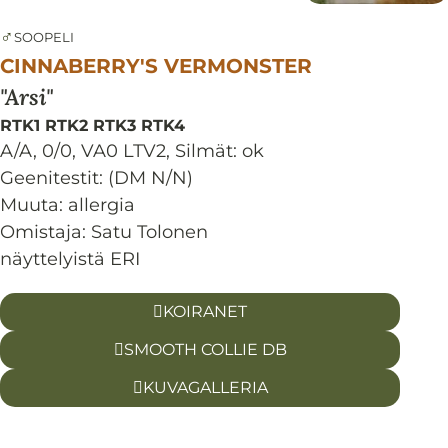
♂
SOOPELI
CINNABERRY'S VERMONSTER
Arsi
RTK1 RTK2 RTK3 RTK4
A/A, 0/0, VA0 LTV2
,
Silmät:
ok
Geenitestit: (DM N/N)
Muuta: allergia
Omistaja: Satu Tolonen
näyttelyistä ERI
KOIRANET
SMOOTH COLLIE DB
KUVAGALLERIA