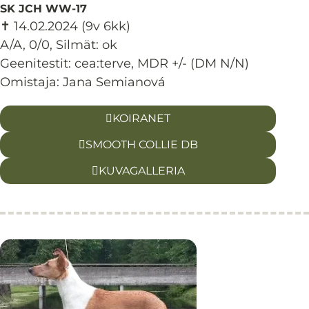
SK JCH WW-17
✝ 14.02.2024
(9v 6kk)
A/A, 0/0
,
Silmät:
ok
Geenitestit: cea:terve, MDR +/- (DM N/N)
Omistaja: Jana Semianová
KOIRANET
SMOOTH COLLIE DB
KUVAGALLERIA