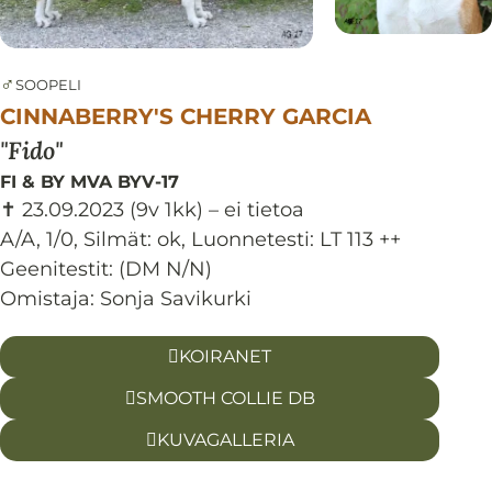
♂
SOOPELI
CINNABERRY'S CHERRY GARCIA
Fido
FI & BY MVA BYV-17
✝ 23.09.2023
(9v 1kk)
– ei tietoa
A/A, 1/0
,
Silmät:
ok
,
Luonnetesti:
LT 113 ++
Geenitestit: (DM N/N)
Omistaja: Sonja Savikurki
KOIRANET
SMOOTH COLLIE DB
KUVAGALLERIA