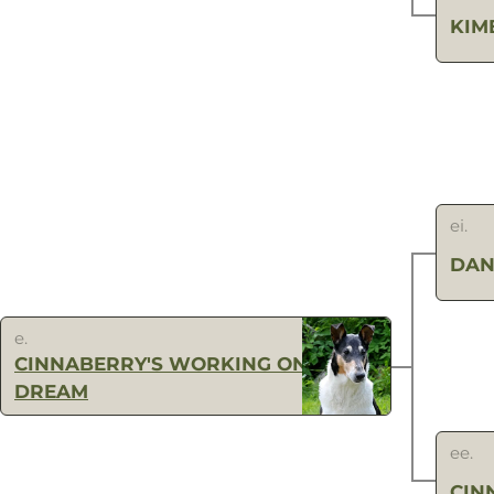
KIM
ei.
DAN
e.
CINNABERRY'S WORKING ON A
DREAM
ee.
CIN