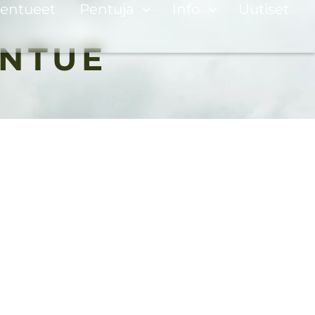
entueet
Pentuja
Info
Uutiset
ENTUE