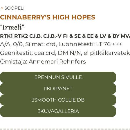
♀
SOOPELI
CINNABERRY'S HIGH HOPES
Irmeli
RTK1 RTK2 C.I.B. C.I.B.-V FI & SE & EE & LV & BY
A/A, 0/0
,
Silmät:
crd
,
Luonnetesti:
LT 76 +++
Geenitestit: cea:crd, DM N/N, ei pitkäkarvatek
Omistaja: Annemari Rehnfors
PENNUN SIVULLE
KOIRANET
SMOOTH COLLIE DB
KUVAGALLERIA