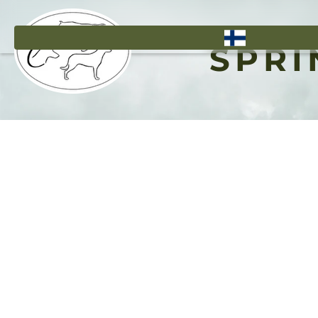
Hyppää
pääsisältöön
SPRI