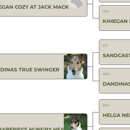
EGAN COZY AT JACK MACK
iee.
KIMEGAN 
eii.
SANDCAST
DINAS TRUE SWINGER
eie.
DANDINA
eei.
HELGA NE
NABERRY'S HUNGRY HEART