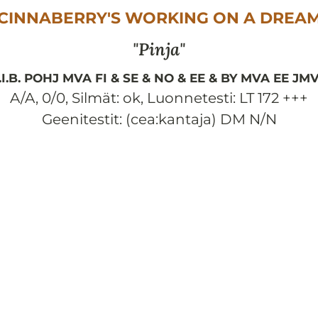
CINNABERRY'S WORKING ON A DREA
Pinja
.I.B. POHJ MVA FI & SE & NO & EE & BY MVA EE JM
A/A, 0/0
,
Silmät:
ok
,
Luonnetesti:
LT 172 +++
Geenitestit: (cea:kantaja) DM N/N