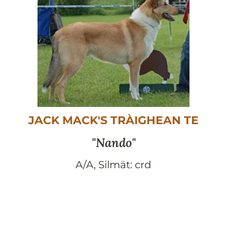
JACK MACK'S TRÀIGHEAN TE
Nando
A/A
,
Silmät:
crd