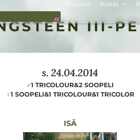
Etusivu
Koirat
P
NGSTEEN III-P
s.
24.04.2014
♂
1 TRICOLOUR
&
2 SOOPELI
♀
1 SOOPELI
&
1 TRICOLOUR
&
1 TRICOLOR
ISÄ