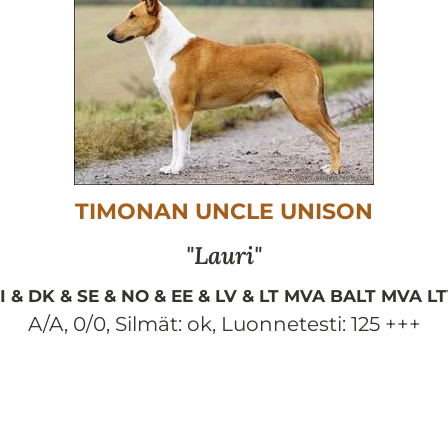
TIMONAN UNCLE UNISON
Lauri
I & DK & SE & NO & EE & LV & LT MVA BALT MVA LT
A/A, 0/0
,
Silmät:
ok
,
Luonnetesti:
125 +++