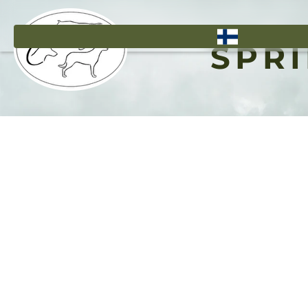
Hyppää
pääsisältöön
SPRI