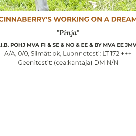
CINNABERRY'S WORKING ON A DREA
Pinja
.I.B. POHJ MVA FI & SE & NO & EE & BY MVA EE JM
A/A, 0/0
,
Silmät:
ok
,
Luonnetesti:
LT 172 +++
Geenitestit: (cea:kantaja) DM N/N