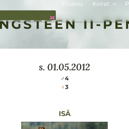
Etusivu
Koirat
P
NGSTEEN II-P
s.
01.05.2012
♂
4
♀
3
ISÄ