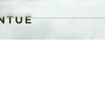
entueet
Pentuja
Info
Uutiset
ENTUE