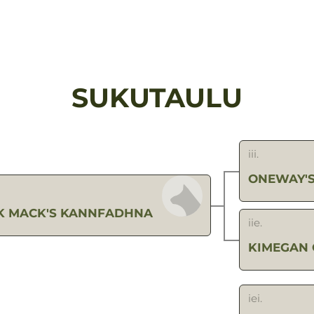
SUKUTAULU
iii.
ONEWAY'S
K MACK'S KANNFADHNA
iie.
KIMEGAN 
iei.