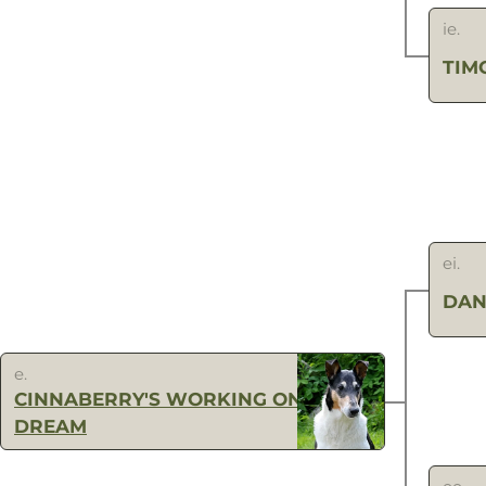
ie.
TIM
ei.
DAN
e.
CINNABERRY'S WORKING ON A
DREAM