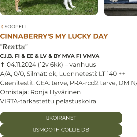
♀
SOOPELI
CINNABERRY'S MY LUCKY DAY
Renttu
C.I.B. FI & EE & LV & BY MVA FI VMVA
✝ 04.11.2024
(12v 6kk)
– vanhuus
A/A, 0/0
,
Silmät:
ok
,
Luonnetesti:
LT 140 ++
Geenitestit: CEA: terve, PRA-rcd2 terve, DM N
Omistaja: Ronja Hyvärinen
VIRTA-tarkastettu pelastuskoira
KOIRANET
SMOOTH COLLIE DB