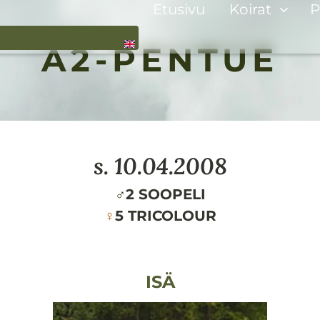
Etusivu
Koirat
P
A2-PENTUE
s.
10.04.2008
♂
2 SOOPELI
♀
5 TRICOLOUR
ISÄ