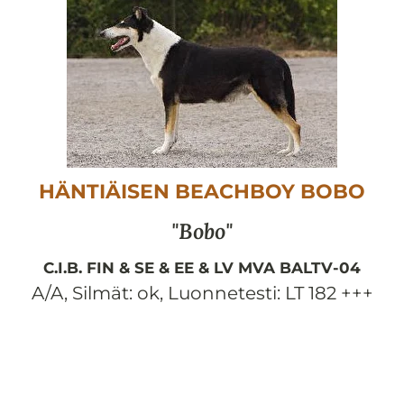
HÄNTIÄISEN BEACHBOY BOBO
Bobo
C.I.B. FIN & SE & EE & LV MVA BALTV-04
A/A
,
Silmät:
ok
,
Luonnetesti:
LT 182 +++