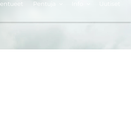
entueet
Pentuja
Info
Uutiset