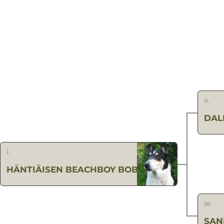
ii.
DAL
i.
HÄNTIÄISEN BEACHBOY BOBO
ie.
SAN