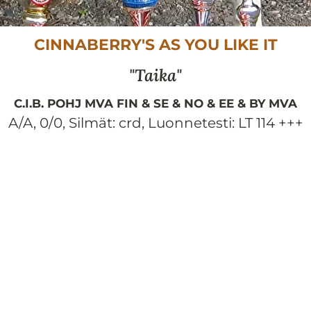
CINNABERRY'S AS YOU LIKE IT
Taika
C.I.B. POHJ MVA FIN & SE & NO & EE & BY MVA
A/A, 0/0
,
Silmät:
crd
,
Luonnetesti:
LT 114 +++