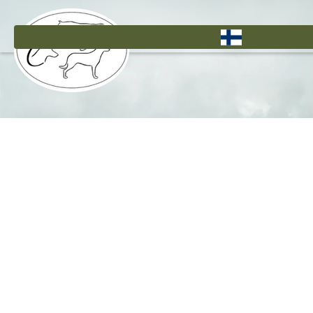
Hyppää
pääsisältöön