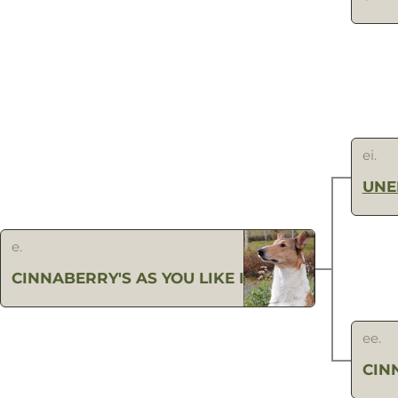
ei.
UNE
e.
CINNABERRY'S AS YOU LIKE IT
ee.
CIN