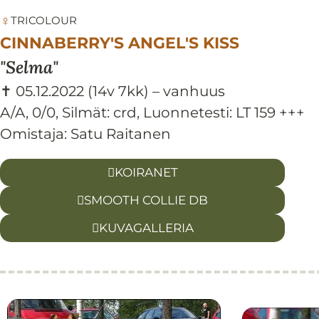
♀
TRICOLOUR
CINNABERRY'S ANGEL'S KISS
Selma
✝ 05.12.2022
(14v 7kk)
– vanhuus
A/A, 0/0
,
Silmät:
crd
,
Luonnetesti:
LT 159 +++
Omistaja: Satu Raitanen
KOIRANET
SMOOTH COLLIE DB
KUVAGALLERIA