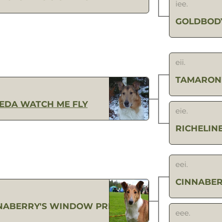
iee.
GOLDBODY
eii.
TAMARON'
EDA WATCH ME FLY
eie.
RICHELIN
eei.
CINNABER
NABERRY'S WINDOW PRINCESS
eee.