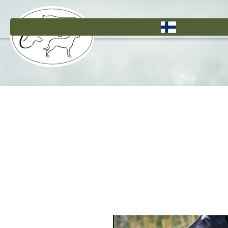
Hyppää
pääsisältöön