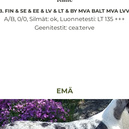
.B. FIN & SE & EE & LV & LT & BY MVA BALT MVA LV
A/B, 0/0
,
Silmät:
ok
,
Luonnetesti:
LT 135 +++
Geenitestit: cea:terve
EMÄ