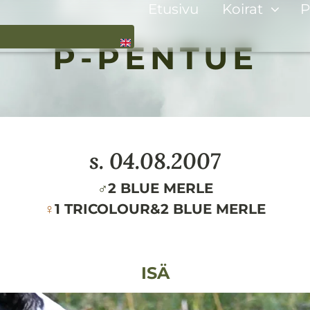
Etusivu
Koirat
P
P-PENTUE
s.
04.08.2007
♂
2 BLUE MERLE
♀
1 TRICOLOUR
&
2 BLUE MERLE
ISÄ