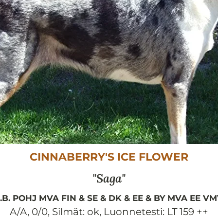
CINNABERRY'S ICE FLOWER
Saga
I.B. POHJ MVA FIN & SE & DK & EE & BY MVA EE V
A/A, 0/0
,
Silmät:
ok
,
Luonnetesti:
LT 159 ++