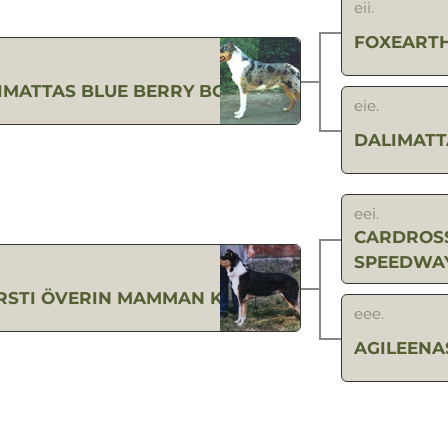
eii.
FOXEARTH
IMATTAS BLUE BERRY BOY
eie.
DALIMATT
eei.
CARDROSS
SPEEDWA
RSTI ÖVERIN MAMMAN KANELI
eee.
AGILEENAS