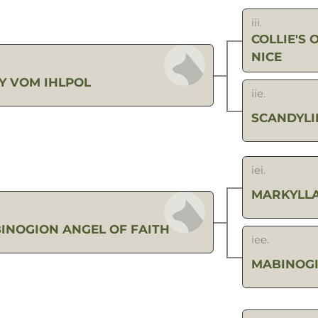
iii.
COLLIE'S
NICE
Y VOM IHLPOL
iie.
SCANDYLI
iei.
MARKYLLA
INOGION ANGEL OF FAITH
iee.
MABINOGI