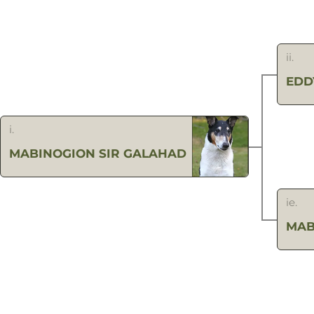
ii.
EDD
i.
MABINOGION SIR GALAHAD
ie.
MAB