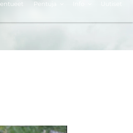
entueet
Pentuja
Info
Uutiset