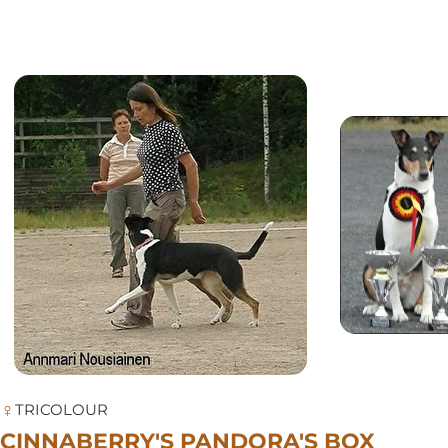
♀
TRICOLOUR
CINNABERRY'S PANDORA'S BOX