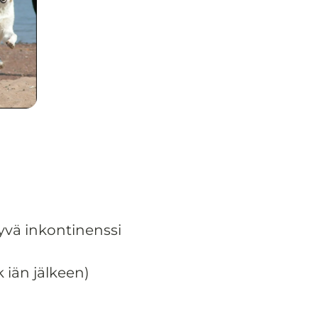
ttyvä inkontinenssi
 iän jälkeen)