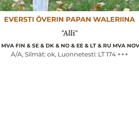
EVERSTI ÖVERIN PAPAN WALERIINA
Alli
J MVA FIN & SE & DK & NO & EE & LT & RU MVA NO
A/A
,
Silmät:
ok
,
Luonnetesti:
LT 174 +++