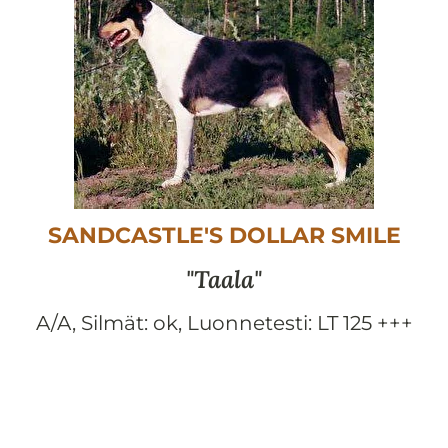
SANDCASTLE'S DOLLAR SMILE
Taala
A/A
,
Silmät:
ok
,
Luonnetesti:
LT 125 +++