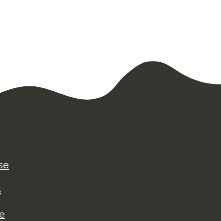
se
s
e