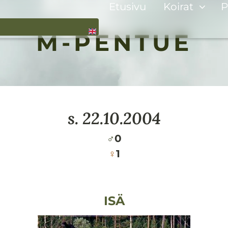
Etusivu
Koirat
P
M-PENTUE
s.
22.10.2004
♂
0
♀
1
ISÄ