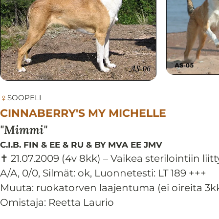
♀
SOOPELI
CINNABERRY'S MY MICHELLE
Mimmi
C.I.B. FIN & EE & RU & BY MVA EE JMV
✝ 21.07.2009
(4v 8kk)
– Vaikea sterilointiin lii
A/A, 0/0
,
Silmät:
ok
,
Luonnetesti:
LT 189 +++
Muuta: ruokatorven laajentuma (ei oireita 3kk
Omistaja: Reetta Laurio