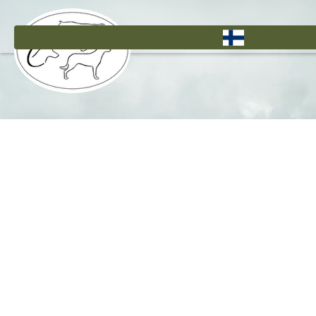
Hyppää
pääsisältöön