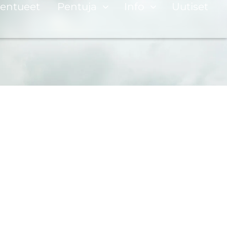
entueet
Pentuja
Info
Uutiset