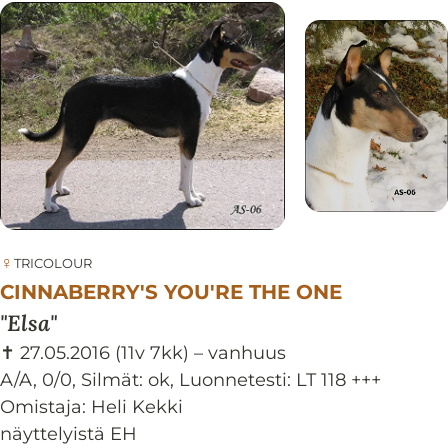
♀
TRICOLOUR
CINNABERRY'S YOU'RE THE ONE
Elsa
✝ 27.05.2016
(11v 7kk)
– vanhuus
A/A, 0/0
,
Silmät:
ok
,
Luonnetesti:
LT 118 +++
Omistaja: Heli Kekki
näyttelyistä EH