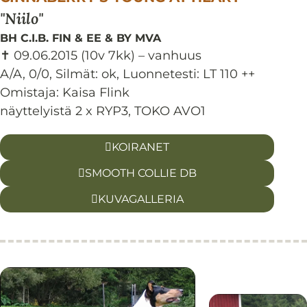
Niilo
BH C.I.B. FIN & EE & BY MVA
✝ 09.06.2015
(10v 7kk)
– vanhuus
A/A, 0/0
,
Silmät:
ok
,
Luonnetesti:
LT 110 ++
Omistaja: Kaisa Flink
näyttelyistä 2 x RYP3, TOKO AVO1
KOIRANET
SMOOTH COLLIE DB
KUVAGALLERIA