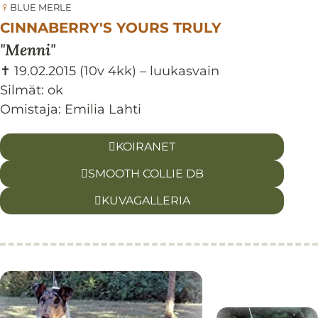
♀
BLUE MERLE
CINNABERRY'S YOURS TRULY
Menni
✝ 19.02.2015
(10v 4kk)
– luukasvain
Silmät:
ok
Omistaja: Emilia Lahti
KOIRANET
SMOOTH COLLIE DB
KUVAGALLERIA