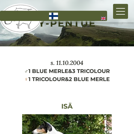
Hyppää
pääsisältöön
Y-PENTUE
s.
11.10.2004
♂
1 BLUE MERLE
&
3 TRICOLOUR
♀
1 TRICOLOUR
&
2 BLUE MERLE
ISÄ