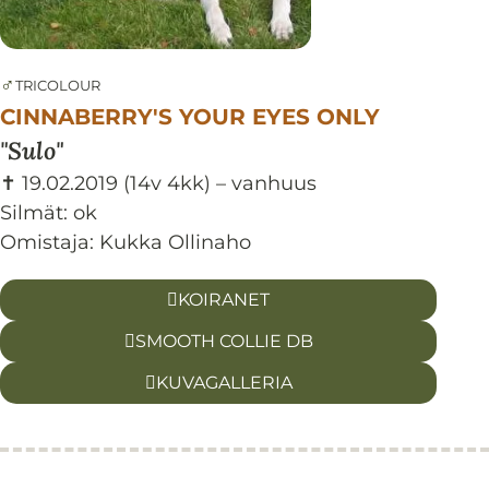
♂
TRICOLOUR
CINNABERRY'S YOUR EYES ONLY
Sulo
✝ 19.02.2019
(14v 4kk)
– vanhuus
Silmät:
ok
Omistaja: Kukka Ollinaho
KOIRANET
SMOOTH COLLIE DB
KUVAGALLERIA