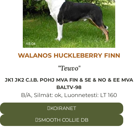
WALANOS HUCKLEBERRY FINN
Teuvo
JK1 JK2 C.I.B. POHJ MVA FIN & SE & NO & EE MVA
BALTV-98
B/A
,
Silmät:
ok
,
Luonnetesti:
LT 160
KOIRANET
SMOOTH COLLIE DB