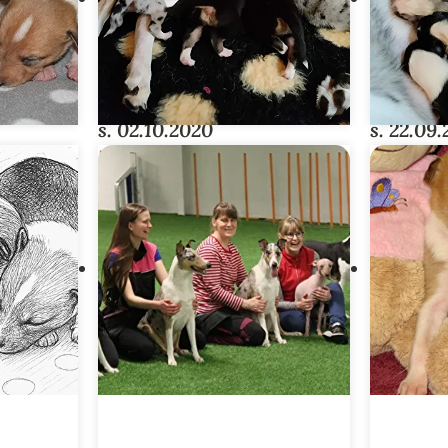
s. 02.10.2020
s. 22.09
E
HALFLINGS-PENTUE
OUTL