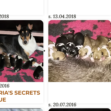
.2018
s. 13.04.2018
R COASTERS -
WHISKEY-PENTUE
UE
.2016
RIA'S SECRETS
UE
s. 20.07.2016