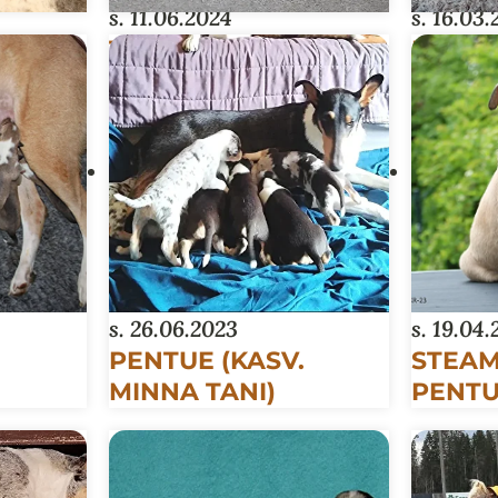
s. 11.06.2024
s. 16.03
UE
THE FLINTSTONES-
REAL-
PENTUE
s. 26.06.2023
s. 19.04
PENTUE (KASV.
STEAM
MINNA TANI)
PENT