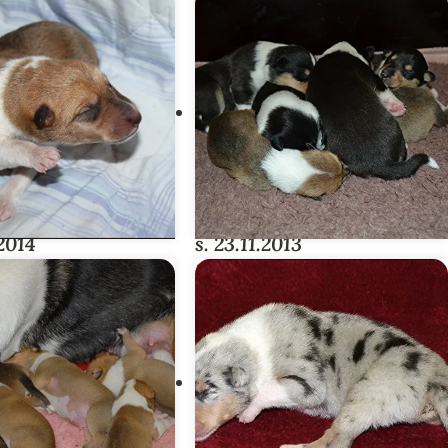
OLDFIELD-PENTUE
.2014
s. 23.11.2013
STEEN III-
FLOWERS & TREES -
UE
PENTUE