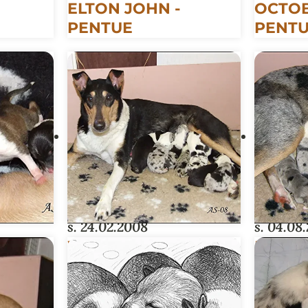
ELTON JOHN -
OCTOB
PENTUE
PENT
ENTUE
s. 24.02.2008
s. 04.08
W2-PENTUE
P-PEN