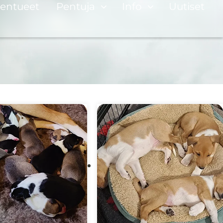
entueet
Pentuja
Info
Uutiset