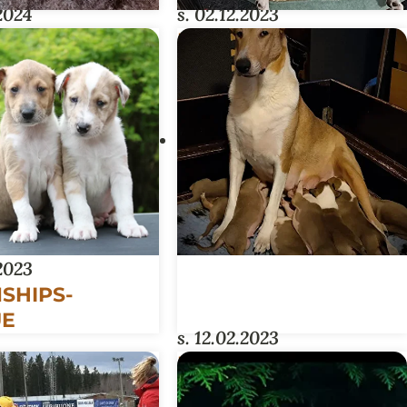
.2024
s. 02.12.2023
PENTUE
DC HEROINES-
PENTUE (KASV.
RIITTA KORHONEN)
.2023
SHIPS-
UE
s. 12.02.2023
BIG-PENTUE