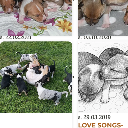
s. 22.02.2021
s. 03.10.2020
SUPERHEROES-
MUSIC-PENTU
PENTUE
s. 29.03.2019
LOVE SONGS-