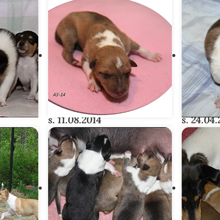
s. 11.08.2014
s. 24.04
NES -
BEN & JERRY'S -
SPRING
PENTUE
PENT