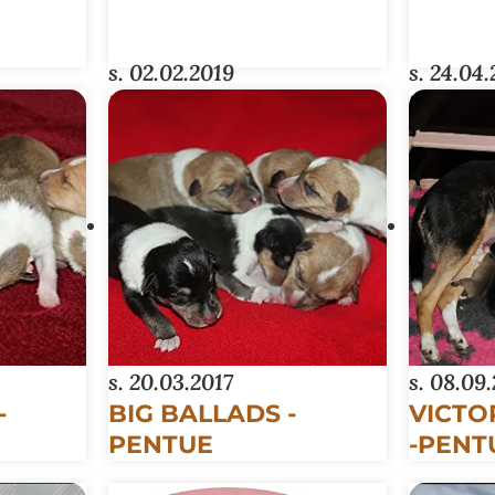
.
s. 02.02.2019
s. 24.04
MIDNIGHT-PENTUE
ROLLE
PENT
s. 20.03.2017
s. 08.09
-
BIG BALLADS -
VICTO
PENTUE
-PENT