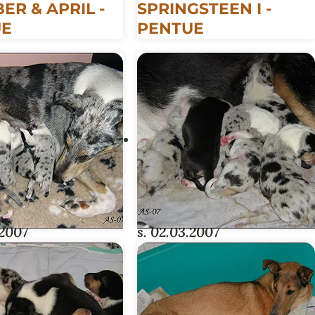
ER & APRIL -
SPRINGSTEEN I -
UE
PENTUE
.2007
s. 02.03.2007
TUE
U-PENTUE