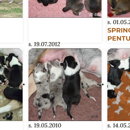
s. 01.05.
SPRING
PENT
s. 19.07.2012
BON JOVI -PENTUE
s. 19.05.2010
s. 14.05