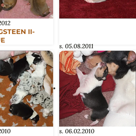
2012
STEEN II-
UE
s. 05.08.2011
FAIRY TALES-PENTUE
.2010
s. 06.02.2010