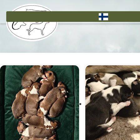
Hyppää
pääsisältöön