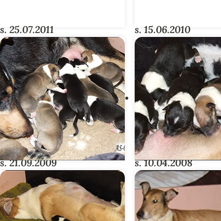
s. 25.07.2011
s. 15.06.2010
QUEEN-PENTUE
REALITY TV -P
s. 21.09.2009
s. 10.04.2008
ARMY-PENTUE
A2-PENTUE