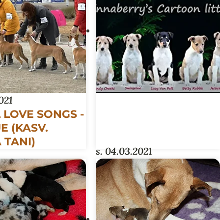
2021
 LOVE SONGS -
E (KASV.
 TANI)
s. 04.03.2021
CARTOON-PENTUE